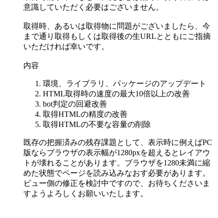
意識していただく必要はございません。
取得時、あるいは取得物に問題がございましたら、今
まで通り取得もしくは取得後の生URLとともにご指摘
いただければ幸いです。
内容
環境、ライブラリ、パッケージのアップデート
HTML取得時の速度の最大10倍以上の改善
bot判定の回避改善
取得HTMLの精度の改善
取得HTMLの不要な容量の削除
既存の把握済みの残存課題として、表示時に例えばPC
版ならブラウザの表示幅が1280pxを超えるとレイアウ
トが壊れることがあります。ブラウザを1280未満に縮
めた状態でページを読み込みなおす必要があります。
ビュー側の修正を検討中ですので、お待ちくださいま
すようよろしくお願いいたします。