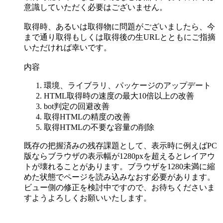
意識していただく必要はございません。
取得時、あるいは取得物に問題がございましたら、今
まで通り取得もしくは取得後の生URLとともにご指摘
いただければ幸いです。
内容
環境、ライブラリ、パッケージのアップデート
HTML取得時の速度の最大10倍以上の改善
bot判定の回避改善
取得HTMLの精度の改善
取得HTMLの不要な容量の削除
既存の把握済みの残存課題として、表示時に例えばPC
版ならブラウザの表示幅が1280pxを超えるとレイアウ
トが壊れることがあります。ブラウザを1280未満に縮
めた状態でページを読み込みなおす必要があります。
ビュー側の修正を検討中ですので、お待ちくださいま
すようよろしくお願いいたします。