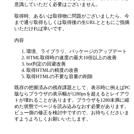
意識していただく必要はございません。
取得時、あるいは取得物に問題がございましたら、今
まで通り取得もしくは取得後の生URLとともにご指摘
いただければ幸いです。
内容
環境、ライブラリ、パッケージのアップデート
HTML取得時の速度の最大10倍以上の改善
bot判定の回避改善
取得HTMLの精度の改善
取得HTMLの不要な容量の削除
既存の把握済みの残存課題として、表示時に例えばPC
版ならブラウザの表示幅が1280pxを超えるとレイアウ
トが壊れることがあります。ブラウザを1280未満に縮
めた状態でページを読み込みなおす必要があります。
ビュー側の修正を検討中ですので、お待ちくださいま
すようよろしくお願いいたします。