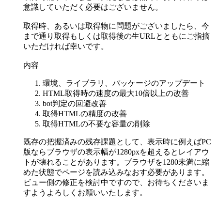
意識していただく必要はございません。
取得時、あるいは取得物に問題がございましたら、今
まで通り取得もしくは取得後の生URLとともにご指摘
いただければ幸いです。
内容
環境、ライブラリ、パッケージのアップデート
HTML取得時の速度の最大10倍以上の改善
bot判定の回避改善
取得HTMLの精度の改善
取得HTMLの不要な容量の削除
既存の把握済みの残存課題として、表示時に例えばPC
版ならブラウザの表示幅が1280pxを超えるとレイアウ
トが壊れることがあります。ブラウザを1280未満に縮
めた状態でページを読み込みなおす必要があります。
ビュー側の修正を検討中ですので、お待ちくださいま
すようよろしくお願いいたします。