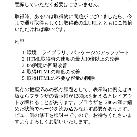
意識していただく必要はございません。
取得時、あるいは取得物に問題がございましたら、今
まで通り取得もしくは取得後の生URLとともにご指摘
いただければ幸いです。
内容
環境、ライブラリ、パッケージのアップデート
HTML取得時の速度の最大10倍以上の改善
bot判定の回避改善
取得HTMLの精度の改善
取得HTMLの不要な容量の削除
既存の把握済みの残存課題として、表示時に例えばPC
版ならブラウザの表示幅が1280pxを超えるとレイアウ
トが壊れることがあります。ブラウザを1280未満に縮
めた状態でページを読み込みなおす必要があります。
ビュー側の修正を検討中ですので、お待ちくださいま
すようよろしくお願いいたします。