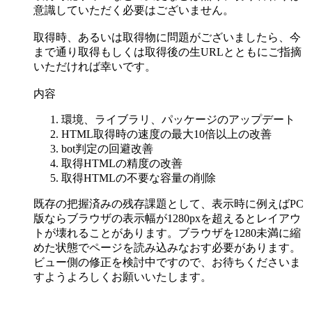
意識していただく必要はございません。
取得時、あるいは取得物に問題がございましたら、今
まで通り取得もしくは取得後の生URLとともにご指摘
いただければ幸いです。
内容
環境、ライブラリ、パッケージのアップデート
HTML取得時の速度の最大10倍以上の改善
bot判定の回避改善
取得HTMLの精度の改善
取得HTMLの不要な容量の削除
既存の把握済みの残存課題として、表示時に例えばPC
版ならブラウザの表示幅が1280pxを超えるとレイアウ
トが壊れることがあります。ブラウザを1280未満に縮
めた状態でページを読み込みなおす必要があります。
ビュー側の修正を検討中ですので、お待ちくださいま
すようよろしくお願いいたします。