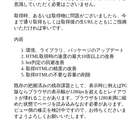
意識していただく必要はございません。
取得時、あるいは取得物に問題がございましたら、今
まで通り取得もしくは取得後の生URLとともにご指摘
いただければ幸いです。
内容
環境、ライブラリ、パッケージのアップデート
HTML取得時の速度の最大10倍以上の改善
bot判定の回避改善
取得HTMLの精度の改善
取得HTMLの不要な容量の削除
既存の把握済みの残存課題として、表示時に例えばPC
版ならブラウザの表示幅が1280pxを超えるとレイアウ
トが壊れることがあります。ブラウザを1280未満に縮
めた状態でページを読み込みなおす必要があります。
ビュー側の修正を検討中ですので、お待ちくださいま
すようよろしくお願いいたします。