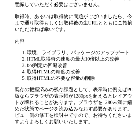
意識していただく必要はございません。
取得時、あるいは取得物に問題がございましたら、今
まで通り取得もしくは取得後の生URLとともにご指摘
いただければ幸いです。
内容
環境、ライブラリ、パッケージのアップデート
HTML取得時の速度の最大10倍以上の改善
bot判定の回避改善
取得HTMLの精度の改善
取得HTMLの不要な容量の削除
既存の把握済みの残存課題として、表示時に例えばPC
版ならブラウザの表示幅が1280pxを超えるとレイアウ
トが壊れることがあります。ブラウザを1280未満に縮
めた状態でページを読み込みなおす必要があります。
ビュー側の修正を検討中ですので、お待ちくださいま
すようよろしくお願いいたします。