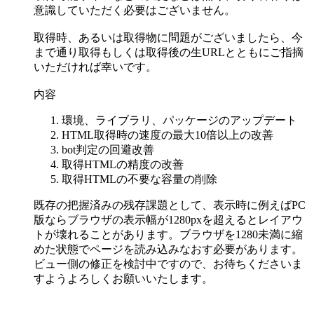
意識していただく必要はございません。
取得時、あるいは取得物に問題がございましたら、今
まで通り取得もしくは取得後の生URLとともにご指摘
いただければ幸いです。
内容
環境、ライブラリ、パッケージのアップデート
HTML取得時の速度の最大10倍以上の改善
bot判定の回避改善
取得HTMLの精度の改善
取得HTMLの不要な容量の削除
既存の把握済みの残存課題として、表示時に例えばPC
版ならブラウザの表示幅が1280pxを超えるとレイアウ
トが壊れることがあります。ブラウザを1280未満に縮
めた状態でページを読み込みなおす必要があります。
ビュー側の修正を検討中ですので、お待ちくださいま
すようよろしくお願いいたします。