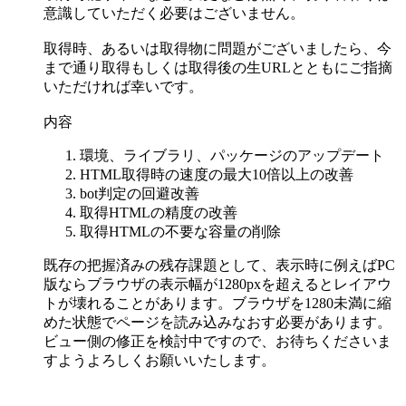
意識していただく必要はございません。
取得時、あるいは取得物に問題がございましたら、今
まで通り取得もしくは取得後の生URLとともにご指摘
いただければ幸いです。
内容
環境、ライブラリ、パッケージのアップデート
HTML取得時の速度の最大10倍以上の改善
bot判定の回避改善
取得HTMLの精度の改善
取得HTMLの不要な容量の削除
既存の把握済みの残存課題として、表示時に例えばPC
版ならブラウザの表示幅が1280pxを超えるとレイアウ
トが壊れることがあります。ブラウザを1280未満に縮
めた状態でページを読み込みなおす必要があります。
ビュー側の修正を検討中ですので、お待ちくださいま
すようよろしくお願いいたします。